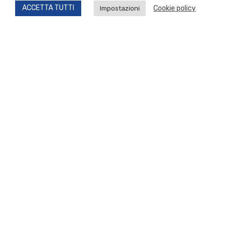
ACCETTA TUTTI
Cookie policy
Impostazioni
LAURENTI IMMOBILIARE
via della Pietra, 25A
40132 Bologna
Tel: 051 4123373
SERVIZI CASA
Via Piana Cinelli, 152 I-K