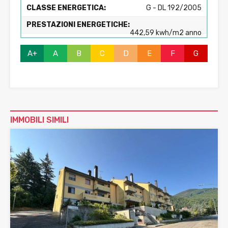
CLASSE ENERGETICA:
G - DL 192/2005
PRESTAZIONI ENERGETICHE:
442,59 kwh/m2 anno
A+
A
B
C
D
E
F
G
IMMOBILI SIMILI