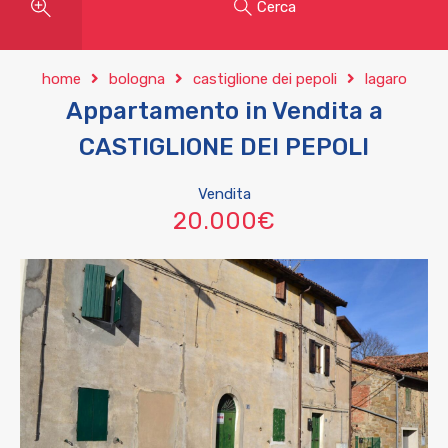
Cerca
home
bologna
castiglione dei pepoli
lagaro
Appartamento in Vendita a
CASTIGLIONE DEI PEPOLI
Vendita
20.000€