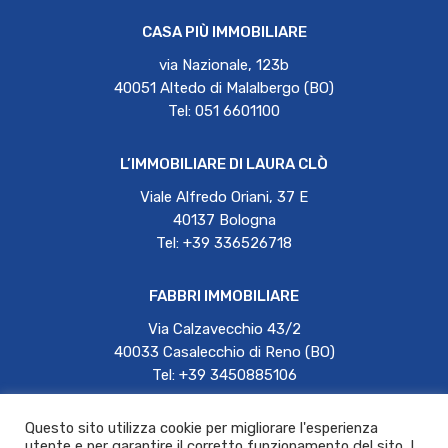
CASA PIÙ IMMOBILIARE
via Nazionale, 123b
40051 Altedo di Malalbergo (BO)
Tel: 051 6601100
L’IMMOBILIARE DI LAURA CLÒ
Viale Alfredo Oriani, 37 E
40137 Bologna
Tel: +39 336526718
FABBRI IMMOBILIARE
Via Calzavecchio 43/2
40033 Casalecchio di Reno (BO)
Tel: +39 3450885106
Questo sito utilizza cookie per migliorare l'esperienza
Laurenti Immobiliare | P.IVA 01987071204 |
utente e per garantire il corretto funzionamento del sito. I