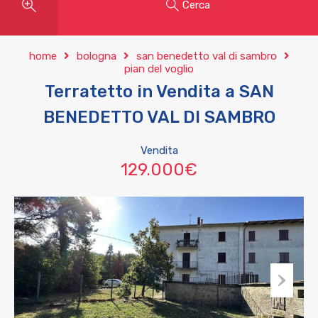
Cerca
home
bologna
san benedetto val di sambro
pian del voglio
Terratetto in Vendita a SAN
BENEDETTO VAL DI SAMBRO
Vendita
129.000€