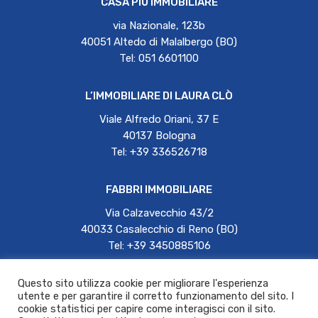
CASA PIÙ IMMOBILIARE
via Nazionale, 123b
40051 Altedo di Malalbergo (BO)
Tel: 051 6601100
L’IMMOBILIARE DI LAURA CLÒ
Viale Alfredo Oriani, 37 E
40137 Bologna
Tel: +39 336526718
FABBRI IMMOBILIARE
Via Calzavecchio 43/2
40033 Casalecchio di Reno (BO)
Tel: +39 3450885106
Questo sito utilizza cookie per migliorare l'esperienza
Laurenti Immobiliare | P.IVA 01987071204 |
utente e per garantire il corretto funzionamento del sito. I
grupporeagent@reagent.it | 12944@pec.fiaip.it
cookie statistici per capire come interagisci con il sito.