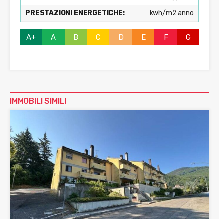
PRESTAZIONI ENERGETICHE:
kwh/m2 anno
A+
A
B
C
D
E
F
G
IMMOBILI SIMILI