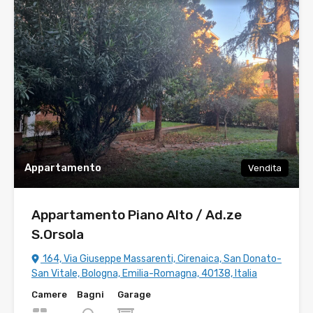
Appartamento
Vendita
Appartamento Piano Alto / Ad.ze
S.Orsola
164, Via Giuseppe Massarenti, Cirenaica, San Donato-
San Vitale, Bologna, Emilia-Romagna, 40138, Italia
Camere
Bagni
Garage