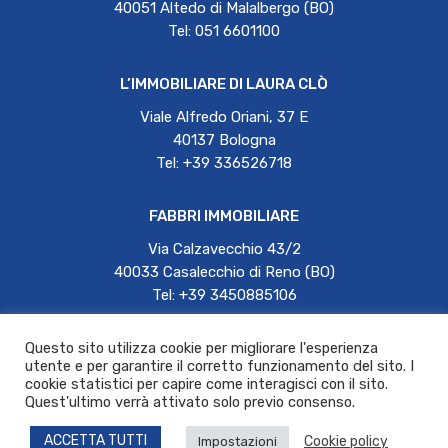
40051 Altedo di Malalbergo (BO)
Tel: 051 6601100
L’IMMOBILIARE DI LAURA CLÒ
Viale Alfredo Oriani, 37 E
40137 Bologna
Tel: +39 336526718
FABBRI IMMOBILIARE
Via Calzavecchio 43/2
40033 Casalecchio di Reno (BO)
Tel: +39 3450885106
Questo sito utilizza cookie per migliorare l'esperienza
Laurenti Immobiliare | P.IVA 01987071204 |
utente e per garantire il corretto funzionamento del sito. I
grupporeagent@reagent.it | 12944@pec.fiaip.it
cookie statistici per capire come interagisci con il sito.
Quest'ultimo verrà attivato solo previo consenso.
privacy policy |
cookie
|
note legali
|
web credits
ACCETTA TUTTI
Cookie policy
Impostazioni