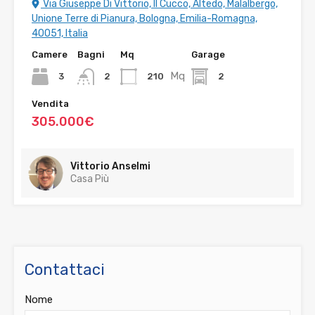
Via Giuseppe Di Vittorio, Il Cucco, Altedo, Malalbergo,
Unione Terre di Pianura, Bologna, Emilia-Romagna,
40051, Italia
Camere
Bagni
Mq
Garage
Mq
3
210
2
2
Vendita
305.000€
Vittorio Anselmi
Casa Più
Contattaci
Nome