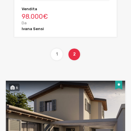
Vendita
98.000€
Da
Ivana Sensi
1
2
6