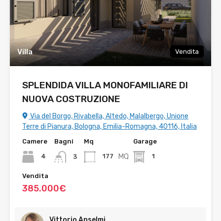
Villa
Vendita
SPLENDIDA VILLA MONOFAMILIARE DI
NUOVA COSTRUZIONE
Via del Borgo, Rivabella, Altedo, Malalbergo, Unione
Terre di Pianura, Bologna, Emilia-Romagna, 40116, Italia
Camere
Bagni
Mq
Garage
MQ
4
177
1
3
Vendita
385.000€
Vittorio Anselmi